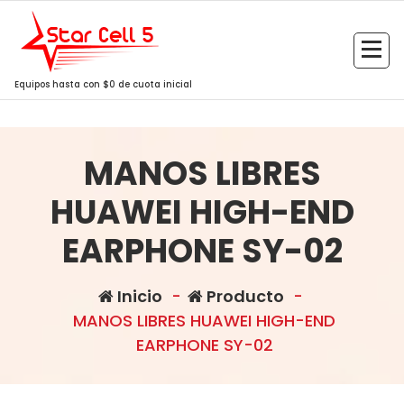
Saltar
al
contenido
Equipos hasta con $0 de cuota inicial
MANOS LIBRES
HUAWEI HIGH-END
EARPHONE SY-02
Inicio
-
Producto
-
MANOS LIBRES HUAWEI HIGH-END
EARPHONE SY-02