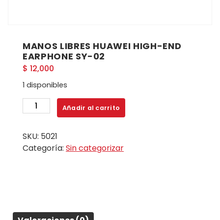
MANOS LIBRES HUAWEI HIGH-END
EARPHONE SY-02
$
12,000
1 disponibles
MANOS
Añadir al carrito
LIBRES
HUAWEI
SKU:
5021
HIGH-
Categoría:
Sin categorizar
END
EARPHONE
SY-
02
cantidad