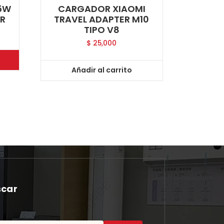
5W
CARGADOR XIAOMI
ER
TRAVEL ADAPTER M10
TIPO V8
$
25,000
Añadir al carrito
scar