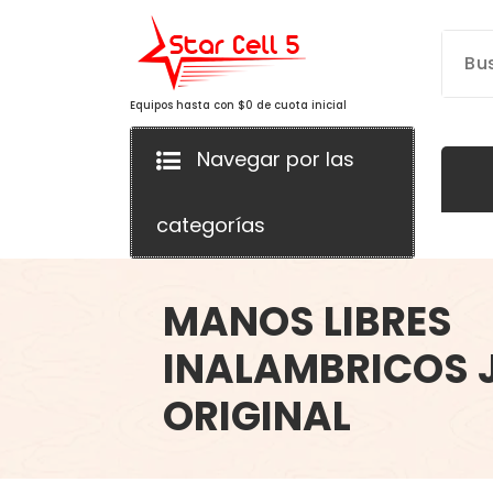
Saltar
al
contenido
Equipos hasta con $0 de cuota inicial
Navegar por las
categorías
MANOS LIBRES
INALAMBRICOS J
ORIGINAL