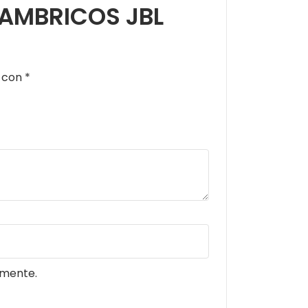
ALAMBRICOS JBL
s con
*
omente.