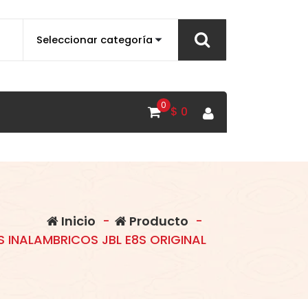
0
$
0
Inicio
-
Producto
-
S INALAMBRICOS JBL E8S ORIGINAL