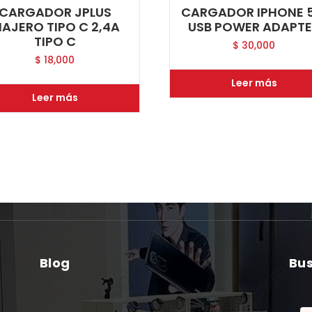
CARGADOR JPLUS
CARGADOR IPHONE 
IAJERO TIPO C 2,4A
USB POWER ADAPT
TIPO C
$
30,000
$
18,000
Leer más
Leer más
Blog
Bu