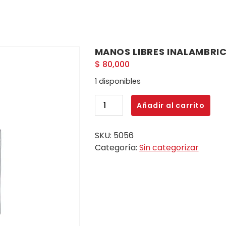
MANOS LIBRES INALAMBRIC
$
80,000
1 disponibles
MANOS
Añadir al carrito
LIBRES
INALAMBRICOS
SKU:
5056
JBL
Categoría:
Sin categorizar
E8S
ORIGINAL
cantidad