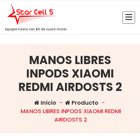
Saltar
al
contenido
Equipos hasta con $0 de cuota inicial
MANOS LIBRES
INPODS XIAOMI
REDMI AIRDOSTS 2
Inicio
-
Producto
-
MANOS LIBRES INPODS XIAOMI REDMI
AIRDOSTS 2