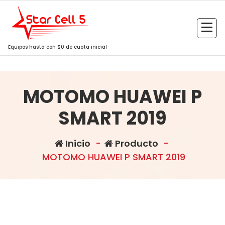
Saltar
al
contenido
Equipos hasta con $0 de cuota inicial
MOTOMO HUAWEI P
SMART 2019
Inicio
-
Producto
-
MOTOMO HUAWEI P SMART 2019