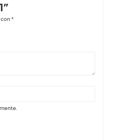
1”
s con
*
omente.