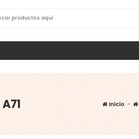
 A71
Inicio
-