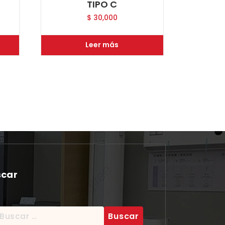
TIPO C
$
30,000
Leer más
scar
scar: