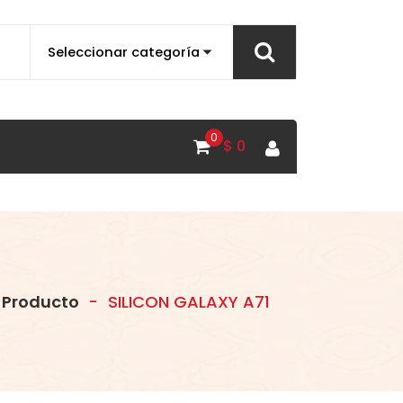
0
$
0
Producto
-
SILICON GALAXY A71