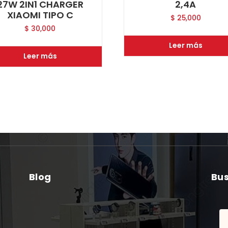
27W 2IN1 CHARGER
2,4A
XIAOMI TIPO C
$
25,000
$
30,000
Leer más
Leer más
Blog
Bu
Bu