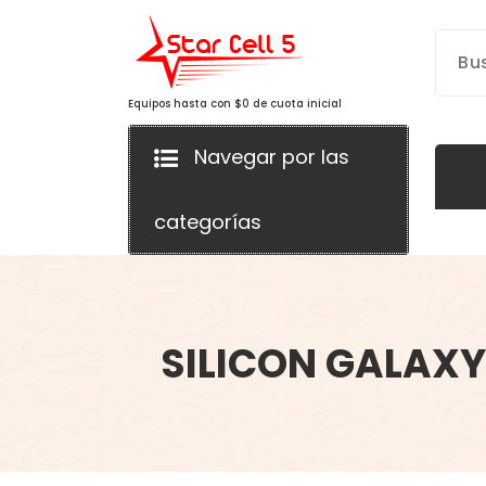
Saltar
al
contenido
Equipos hasta con $0 de cuota inicial
Navegar por las
categorías
SILICON GALAXY