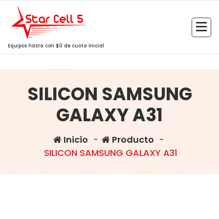
Saltar
al
contenido
Equipos hasta con $0 de cuota inicial
SILICON SAMSUNG
GALAXY A31
Inicio
-
Producto
-
SILICON SAMSUNG GALAXY A31