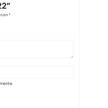
22”
s con
*
omente.