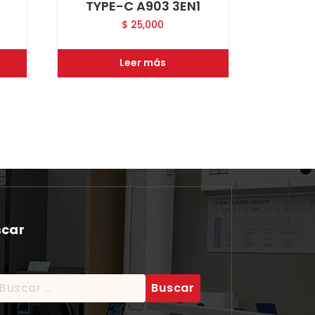
TYPE-C A903 3EN1
$
25,000
Leer más
scar
scar: