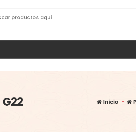
 G22
Inicio
-
P