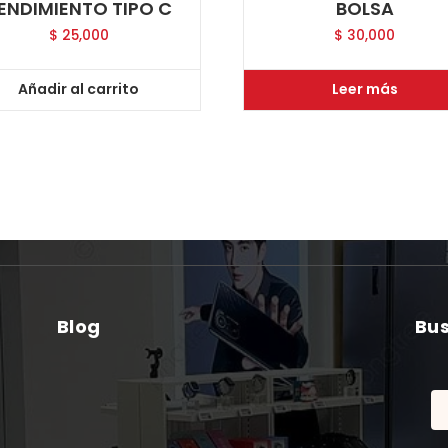
ENDIMIENTO TIPO C
BOLSA
$
25,000
$
30,000
Añadir al carrito
Leer más
Blog
Bu
Bu