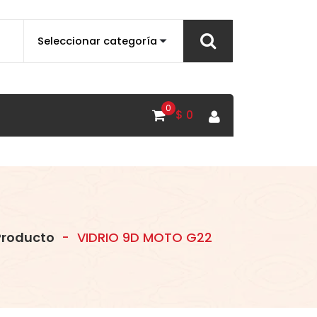
0
$
0
roducto
-
VIDRIO 9D MOTO G22