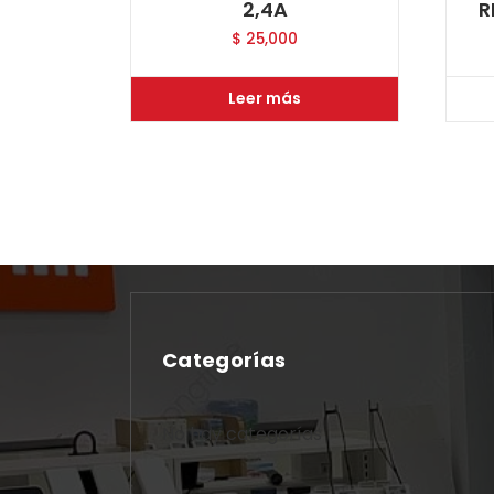
2,4A
R
$
25,000
Leer más
Categorías
No hay categorías