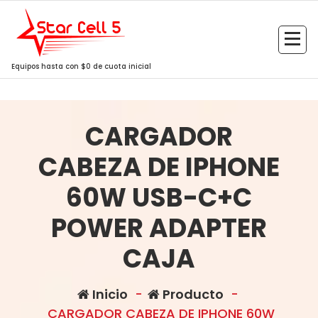
Saltar
al
contenido
Equipos hasta con $0 de cuota inicial
CARGADOR
CABEZA DE IPHONE
60W USB-C+C
POWER ADAPTER
CAJA
Inicio
-
Producto
-
CARGADOR CABEZA DE IPHONE 60W