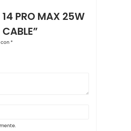
E 14 PRO MAX 25W
 CABLE”
s con
*
omente.