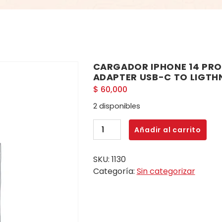
CARGADOR IPHONE 14 PR
ADAPTER USB-C TO LIGTH
$
60,000
2 disponibles
CARGADOR
Añadir al carrito
IPHONE
14
SKU:
1130
PRO
Categoría:
Sin categorizar
MAX
25W
USB-
C
POWER