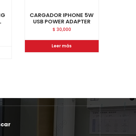
NG
CARGADOR IPHONE 5W
L
USB POWER ADAPTER
$
30,000
Leer más
scar