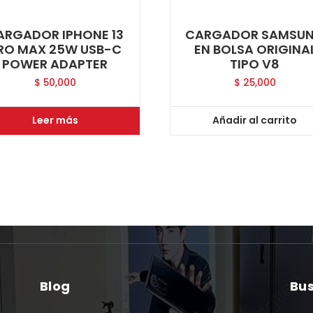
ARGADOR IPHONE 13
CARGADOR SAMSU
RO MAX 25W USB-C
EN BOLSA ORIGINA
POWER ADAPTER
TIPO V8
$
50,000
$
25,000
Leer más
Añadir al carrito
Blog
Bu