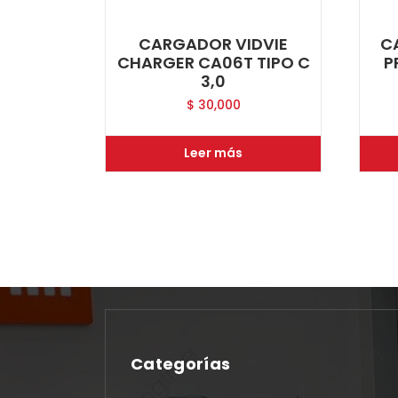
CARGADOR VIDVIE
C
CHARGER CA06T TIPO C
P
3,0
$
30,000
Leer más
Categorías