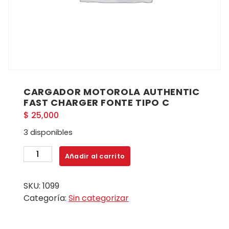
CARGADOR MOTOROLA AUTHENTIC
FAST CHARGER FONTE TIPO C
$
25,000
3 disponibles
CARGADOR
Añadir al carrito
MOTOROLA
AUTHENTIC
SKU:
1099
FAST
Categoría:
Sin categorizar
CHARGER
FONTE
TIPO