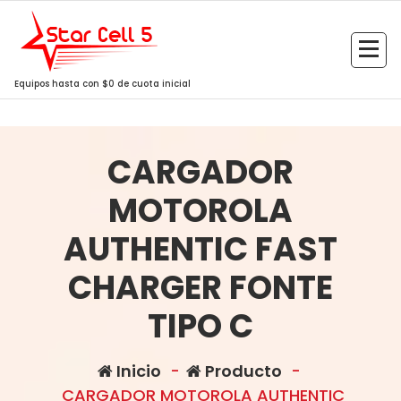
Saltar
al
contenido
Equipos hasta con $0 de cuota inicial
CARGADOR
MOTOROLA
AUTHENTIC FAST
CHARGER FONTE
TIPO C
Inicio
-
Producto
-
CARGADOR MOTOROLA AUTHENTIC