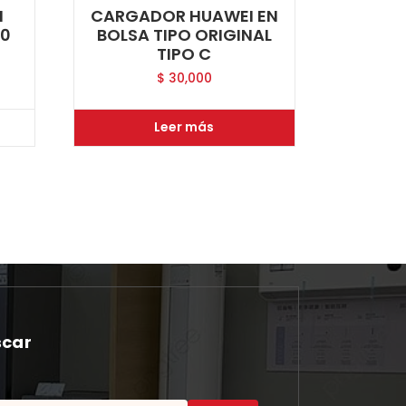
I
CARGADOR HUAWEI EN
10
BOLSA TIPO ORIGINAL
TIPO C
$
30,000
Leer más
scar