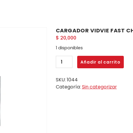
CARGADOR VIDVIE FAST CH
$
20,000
1 disponibles
CARGADOR
Añadir al carrito
VIDVIE
FAST
SKU:
1044
CHARGER
Categoría:
Sin categorizar
1.2A
PLM
309
cantidad