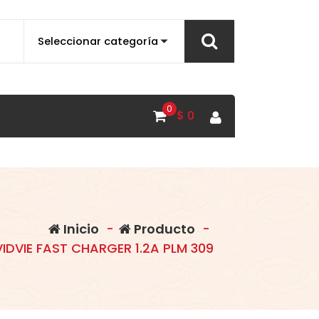
0
$
0
Inicio
-
Producto
-
DVIE FAST CHARGER 1.2A PLM 309