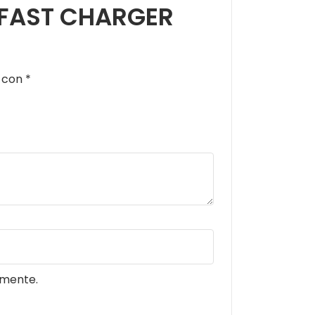
E FAST CHARGER
s con
*
omente.