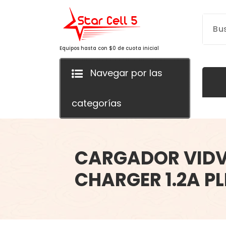
Saltar
al
contenido
Equipos hasta con $0 de cuota inicial
Navegar por las
categorías
CARGADOR VIDV
CHARGER 1.2A P