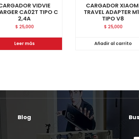
CARGADOR VIDVIE
CARGADOR XIAOM
ARGER CA02T TIPO C
TRAVEL ADAPTER M
2,4A
TIPO V8
$
25,000
$
25,000
Leer más
Añadir al carrito
Blog
Bu