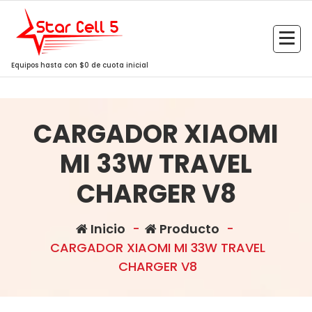
Saltar
al
contenido
Equipos hasta con $0 de cuota inicial
CARGADOR XIAOMI
MI 33W TRAVEL
CHARGER V8
Inicio
-
Producto
-
CARGADOR XIAOMI MI 33W TRAVEL
CHARGER V8