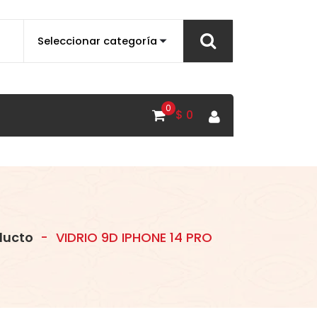
0
$
0
ducto
-
VIDRIO 9D IPHONE 14 PRO