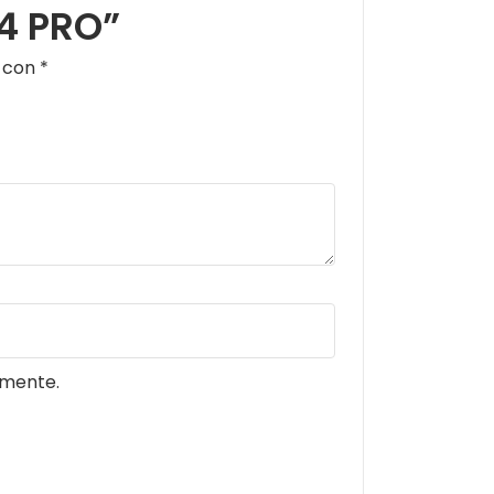
14 PRO”
s con
*
omente.