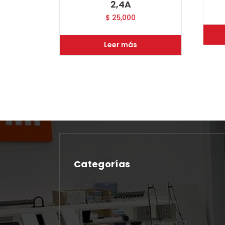
2,4A
$
25,000
Leer más
Categorías
No hay categorías