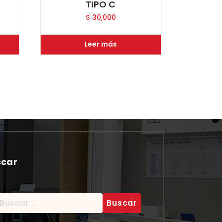
TIPO C
$
30,000
Leer más
scar
scar: