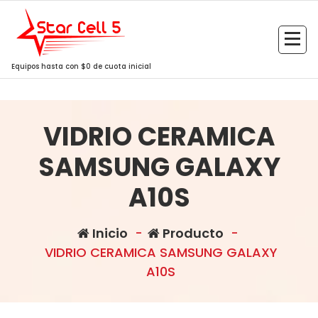
Saltar
al
contenido
Equipos hasta con $0 de cuota inicial
VIDRIO CERAMICA
SAMSUNG GALAXY
A10S
Inicio
-
Producto
-
VIDRIO CERAMICA SAMSUNG GALAXY
A10S